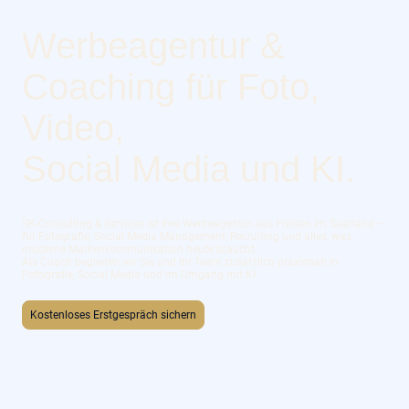
Werbeagentur &
Coaching für Foto,
Video,
Social Media und KI.
SK-Consulting & Services ist Ihre Werbeagentur aus Freisen im Saarland —
für Fotografie, Social Media Management, Recruiting und alles, was
moderne Markenkommunikation heute braucht.
Als Coach begleiten wir Sie und Ihr Team zusätzlich praxisnah in
Fotografie, Social Media und im Umgang mit KI.
Kostenloses Erstgespräch sichern